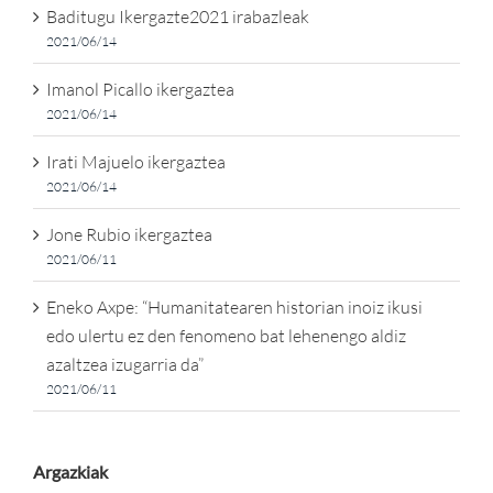
Baditugu Ikergazte2021 irabazleak
2021/06/14
Imanol Picallo ikergaztea
2021/06/14
Irati Majuelo ikergaztea
2021/06/14
Jone Rubio ikergaztea
2021/06/11
Eneko Axpe: “Humanitatearen historian inoiz ikusi
edo ulertu ez den fenomeno bat lehenengo aldiz
azaltzea izugarria da”
2021/06/11
Argazkiak