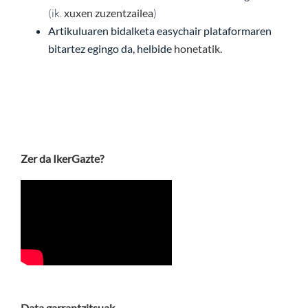
(ik.
xuxen zuzentzailea
)
Artikuluaren bidalketa easychair plataformaren
bitartez egingo da, helbide
honetatik
.
Zer da IkerGazte?
Data garrantzitsuak