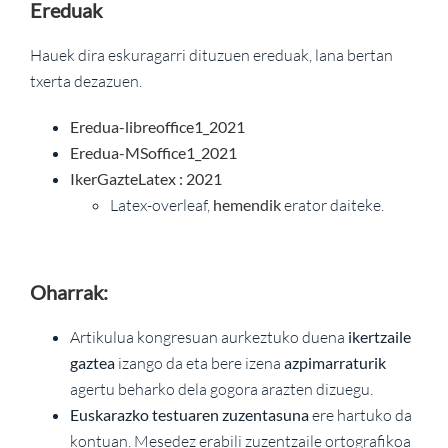
Ereduak
Hauek dira eskuragarri dituzuen ereduak, lana bertan
txerta dezazuen.
Eredua-libreoffice1_2021
Eredua-MSoffice1_2021
IkerGazteLatex : 2021
Latex-overleaf,
hemendik
erator daiteke.
Oharrak:
Artikulua kongresuan aurkeztuko duena
ikertzaile
gaztea
izango da eta bere izena
azpimarraturik
agertu beharko dela gogora arazten dizuegu.
Euskarazko testuaren zuzentasuna
ere hartuko da
kontuan. Mesedez erabili zuzentzaile ortografikoa