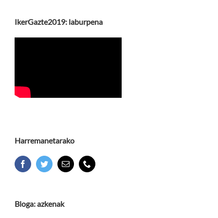
IkerGazte2019: laburpena
Harremanetarako
Bloga: azkenak