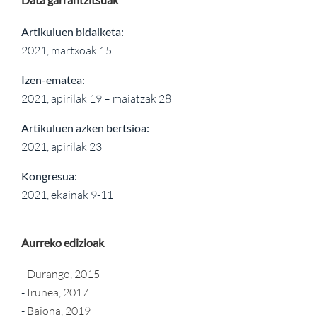
Artikuluen bidalketa:
2021, martxoak 15
Izen-ematea:
2021, apirilak 19 – maiatzak 28
Artikuluen azken bertsioa:
2021, apirilak 23
Kongresua:
2021, ekainak 9-11
Aurreko edizioak
-
Durango, 2015
-
Iruñea, 2017
-
Baiona, 2019