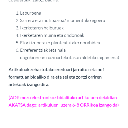
Laburpena
Sarrera eta motibazioa/ momentuko egoera
Ikerketaren helburuak
Ikerketaren muina eta ondorioak
Etorkizunerako planteatutako norabidea
Erreferentziak (eta hala
dagokionean nazioartekotasun aldetiko aipamena)
Artikuluak zehaztutako ereduari jarraituz eta pdf
formatuan bidaliko dira eta sei eta zortzi orriren
artekoak izango dira.
(ADI! mezu elektronikoz bidalitako artikuluen deialdian
AKATSA dago: artikuluen luzera 6-8 ORRIkoa izango da)