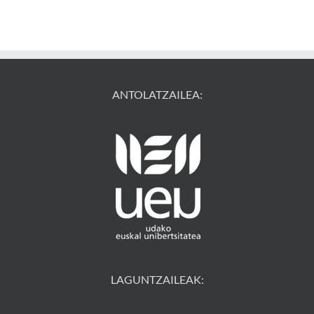
ANTOLATZAILEA:
LAGUNTZAILEAK: