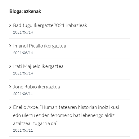
Bloga: azkenak
Baditugu Ikergazte2021 irabazleak
2021/06/14
Imanol Picallo ikergaztea
2021/06/14
Irati Majuelo ikergaztea
2021/06/14
Jone Rubio ikergaztea
2021/06/11
Eneko Axpe: “Humanitatearen historian inoiz ikusi
edo ulertu ez den fenomeno bat lehenengo aldiz
azaltzea izugarria da”
2021/06/11