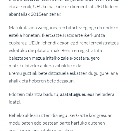
eta azkenik, UEUko bazkide ez direnentzat UEU kideen
abantailak 2015ean zehar.
Matrikulazioa webgunearen bitartez egingo da ondoko
esteka honetan: IkerGazte:Nazioarte ikerkuntza
euskaraz. UEUn lehendik egon ez direnei erregistratzea
eskatuko die plataformak. Behin erregistratuta
baieztapen mezua iritsiko zaie e-postara, gero
matrikulatzeko aukera zabalduko da.
Eremu guztiak bete ditzazuela eskatzen dugu gure lana
ahalik eta hoberen bete dezagun.
Edozein zalantza baduzu,
a.latatu@ueu.eus
helbidera
idatzi.
Beheko aldean uzten dizuegu IkerGazte kongresuan
modu baten edo bestean parte hartuko dutenen
argazkiekin osatutako mosaikoa.