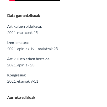
Data garrantzitsuak
Artikuluen bidalketa:
2021, martxoak 15
Izen-ematea:
2021, apirilak 19 – maiatzak 28
Artikuluen azken bertsioa:
2021, apirilak 23
Kongresua:
2021, ekainak 9-11
Aurreko edizioak