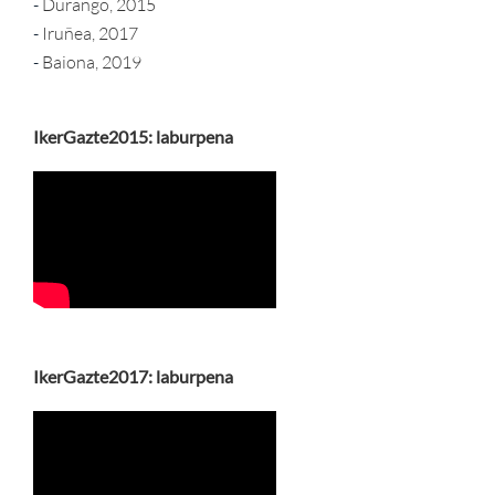
-
Durango, 2015
-
Iruñea, 2017
-
Baiona, 2019
IkerGazte2015: laburpena
IkerGazte2017: laburpena