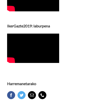
IkerGazte2019: laburpena
Harremanetarako