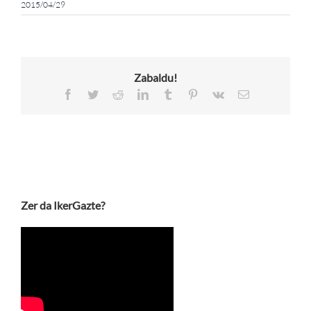
2015/04/29
Zabaldu!
Facebook
Twitter
Reddit
LinkedIn
Tumblr
Pinterest
Vk
Email
Zer da IkerGazte?