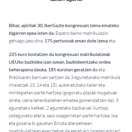
Bihar, apirilak 30, IkerGazte kongresuan izena emateko
bigarren epea ixten da.
Espero baino matrikulazio
gehiago jaso dira,
175 pertsonak eman dute izena
eta.
225 euro kostatzen du kongresuan matrikulatzeak
UEUko bazkidea izan ezean, bazkideentzako ordea
beherapena dauka, 185 eurotan geratzen d
a eta.
Prezioaren barruan sartzen da 3 egunetarako matrikula
(maiatzak 13, 14 eta 15), aukeratutako tailer eta
mintegietan parte hartzea (gogoratu plazak mugatuak
direla, izena lehenbailehen ematea gomendatzen da), 3
egunetako kafeak, 2 egunetako bazkariak (luntxa),
osteguneko afaria, saio osagarrietan parte hartzea, loa
eta gosaria bi gauetan Errota aterpetxean
(matrikulatzean esan behar da geratuko zareten edo ez)