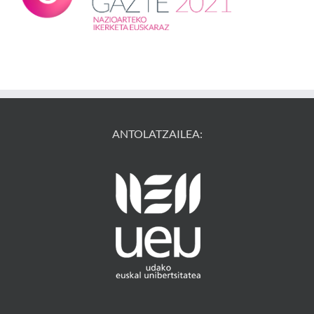
ANTOLATZAILEA: