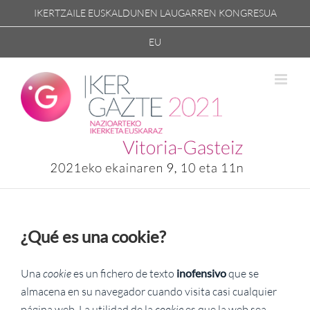
Skip
IKERTZAILE EUSKALDUNEN LAUGARREN KONGRESUA
to
EU
content
¿Qué es una cookie?
Una
cookie
es un fichero de texto
inofensivo
que se
almacena en su navegador cuando visita casi cualquier
página web. La utilidad de la
cookie
es que la web sea