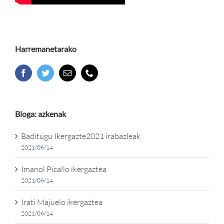
Harremanetarako
Bloga: azkenak
Baditugu Ikergazte2021 irabazleak
2021/06/14
Imanol Picallo ikergaztea
2021/06/14
Irati Majuelo ikergaztea
2021/06/14