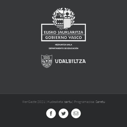
IkerGazte 2021 | Kudeaketa:
sartu
| Programazioa:
Saretu
Facebook
Twitter
Email